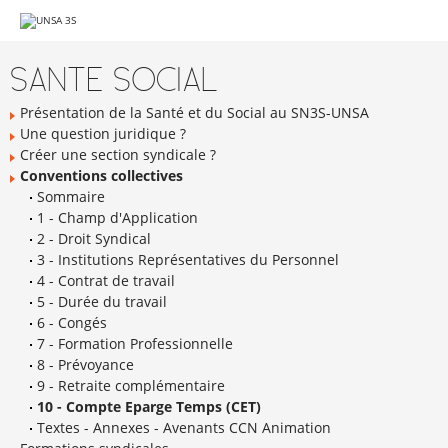
Aller
au
Navigation
contenu.
|
SANTE SOCIAL
Aller
à
la
Présentation de la Santé et du Social au SN3S-UNSA
navigation
Une question juridique ?
Créer une section syndicale ?
Conventions collectives
Sommaire
1 - Champ d'Application
2 - Droit Syndical
3 - Institutions Représentatives du Personnel
4 - Contrat de travail
5 - Durée du travail
6 - Congés
7 - Formation Professionnelle
8 - Prévoyance
9 - Retraite complémentaire
10 - Compte Eparge Temps (CET)
Textes - Annexes - Avenants CCN Animation