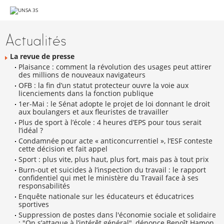
Aller
au
Navigation
contenu.
|
Actualités
Aller
à
la
La revue de presse
navigation
Plaisance : comment la révolution des usages peut attirer
des millions de nouveaux navigateurs
OFB : la fin d’un statut protecteur ouvre la voie aux
licenciements dans la fonction publique
1er-Mai : le Sénat adopte le projet de loi donnant le droit
aux boulangers et aux fleuristes de travailler
Plus de sport à l’école : 4 heures d’EPS pour tous serait
l’idéal ?
Condamnée pour acte « anticoncurrentiel », l’ESF conteste
cette décision et fait appel
Sport : plus vite, plus haut, plus fort, mais pas à tout prix
Burn-out et suicides à l’inspection du travail : le rapport
confidentiel qui met le ministère du Travail face à ses
responsabilités
Enquête nationale sur les éducateurs et éducatrices
sportives
Suppression de postes dans l'économie sociale et solidaire
: "On s’attaque à l’intérêt général", dénonce Benoît Hamon