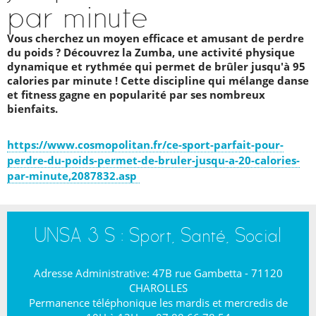
par minute
Vous cherchez un moyen efficace et amusant de perdre
du poids ? Découvrez la Zumba, une activité physique
dynamique et rythmée qui permet de brûler jusqu'à 95
calories par minute ! Cette discipline qui mélange danse
et fitness gagne en popularité par ses nombreux
bienfaits.
https://www.cosmopolitan.fr/ce-sport-parfait-pour-
perdre-du-poids-permet-de-bruler-jusqu-a-20-calories-
par-minute,2087832.asp
UNSA 3 S : Sport, Santé, Social
Adresse Administrative: 47B rue Gambetta - 71120
CHAROLLES
Permanence téléphonique les mardis et mercredis de