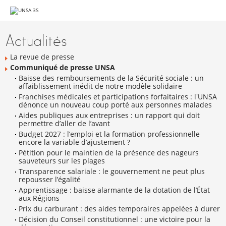
Aller
au
Navigation
contenu.
|
Actualités
Aller
à
la
La revue de presse
navigation
Communiqué de presse UNSA
Baisse des remboursements de la Sécurité sociale : un
affaiblissement inédit de notre modèle solidaire
Franchises médicales et participations forfaitaires : l'UNSA
dénonce un nouveau coup porté aux personnes malades
Aides publiques aux entreprises : un rapport qui doit
permettre d’aller de l’avant
Budget 2027 : l’emploi et la formation professionnelle
encore la variable d’ajustement ?
Pétition pour le maintien de la présence des nageurs
sauveteurs sur les plages
Transparence salariale : le gouvernement ne peut plus
repousser l’égalité
Apprentissage : baisse alarmante de la dotation de l’État
aux Régions
Prix du carburant : des aides temporaires appelées à durer
Décision du Conseil constitutionnel : une victoire pour la