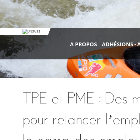
Aller
au
contenu.
A PROPOS
ADHÉSIONS - 
|
Aller
à
la
navigation
TPE et PME : Des m
pour relancer l’empl
le camp des employ